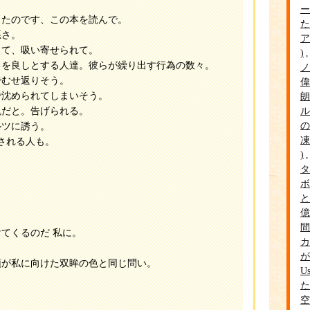
ー
たのです、この本を読んで。
た
悪さ。
ア
くて、吸い寄せられて。
るを良しとする人達。彼らが繰り出す行為の数々。
ノ
むせ返りそう。
偉
沈められてしまいそう。
朗
ル
だと。告げられる。
の
ツに誘う。
凍
される人も。
タ
ボ
と
億
間
てくるのだ 私に。
カ
が
が私に向けた双眸の色と同じ問い。
Us
た
空