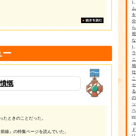
ム
を
分
ら
視
な
ュー
ラ
ニ
地
仕
こ
憤慨
セ
る
の
ッ
ペ
ev
わったときのことだった。
ド
最前線』の特集ページを読んでいた。
1