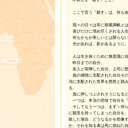
ここで言う『殺す』は、何も命
我々の日々は常に順風満帆とは
喜びだけに埋め尽くされる人生
何もかもが美しいとは限らな
光があれば、影があるように
人は生き抜くために無意識に自
昨日までの自分。
友人と喧嘩した自分。上司に怒
負の感情に支配された自分その
沌に支配された世界を悠然と踏
る。
負に押しつぶされそうになると
一つは、本当の意味で自分を『
そしてもう一つは、まず＜何ら
に殺意を持ってしまった自分を
敗した場合、どうなるかを想像
か、それを知る者は死に損ねた