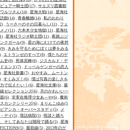
ビュアー騎士団
17
サエズリ図書館
ワルツさん
14
星海大戦
14
星海社
読館
14
青春離婚
14
私のおわり
2
うーさーのその日暮らし
11
フェ
メノ
11
六本木少女地獄
11
星海社
1
星海社ラジオ騎士団
11
夜跳ぶジ
ンクガール
9
星の海にむけての夜想
9
きみを守るためにぼくは夢をみる
エトランゼのすべて
8
僕たちのゲ
ム史
8
死体泥棒
8
ジスカルド・デ
ドエンド
7
ドッペルゲンガーの恋人
星海社新書
7
おやすみ、ムートン
すくみズ！
6
僕は写真の楽しさを
力で伝えたい！
6
星海社文庫
6
最
線セレクションズ
6
月のかわいい一
面
6
非実在推理少女あ～や
6
魔術
スカンクシリーズ
6
まりんこゆみ
5
ビアンカ・オーバースタディ
5
メ
・デイ
5
壜詰病院
5
怪談と踊ろ
、そしてあなたは階段で踊る
5
星海
FICTIONS
5
最前線
5
2013年のゲ