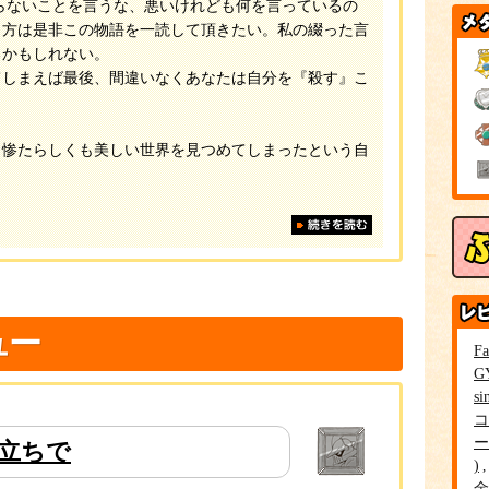
らないことを言うな、悪いけれども何を言っているの
う方は是非この物語を一読して頂きたい。私の綴った言
るかもしれない。
しまえば最後、間違いなくあなたは自分を『殺す』こ
惨たらしくも美しい世界を見つめてしまったという自
ュー
Fa
G
si
コ
ー
立ちで
金