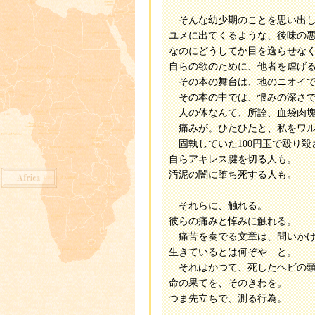
そんな幼少期のことを思い出し
ユメに出てくるような、後味の
なのにどうしてか目を逸らせな
自らの欲のために、他者を虐げ
その本の舞台は、地のニオイで
その本の中では、恨みの深さで
人の体なんて、所詮、血袋肉塊
痛みが。ひたひたと、私をワル
固執していた100円玉で殴り殺
自らアキレス腱を切る人も。
汚泥の闇に堕ち死する人も。
それらに、触れる。
彼らの痛みと悼みに触れる。
痛苦を奏でる文章は、問いかけ
生きているとは何ぞや…と。
それはかつて、死したヘビの頭
命の果てを、そのきわを。
つま先立ちで、測る行為。