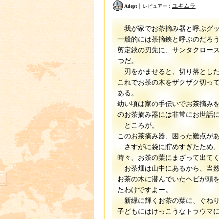
ユキムラ
Adept
レビュアー：
我が家でお茶摘み器と呼ぶグッ
一般的には茶摘鋏と呼ぶのだろ
剪定鋏の刃先に、サンタクロー
つだ。
刃をかませると、切り落とした
これでお茶の木をザクザク切っ
ある。
幼い頃は家の手伝いでお茶摘み
のお茶摘み器には非常にお世話
ところが。
このお茶摘み器、困った難点が
さすがに袋に貯めすぎたため、
時々、お茶の葉にまざって出て
お茶畑は山中にあるから、当然
お茶の木に潜んでいたヘビが頭
たわけですよー。
新緑に輝くお茶の葉に、ぐねり
子どもにはけっこうなトラウマ