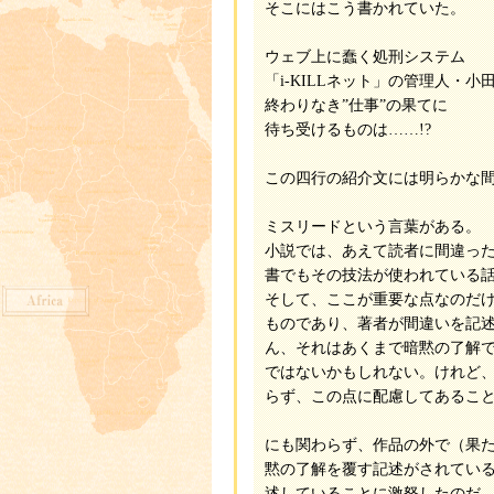
そこにはこう書かれていた。
ウェブ上に蠢く処刑システム
「i-KILLネット」の管理人・小
終わりなき”仕事”の果てに
待ち受けるものは……!?
この四行の紹介文には明らかな
ミスリードという言葉がある。
小説では、あえて読者に間違っ
書でもその技法が使われている
そして、ここが重要な点なのだ
ものであり、著者が間違いを記
ん、それはあくまで暗黙の了解
ではないかもしれない。けれど
らず、この点に配慮してあるこ
にも関わらず、作品の外で（果
黙の了解を覆す記述がされてい
述していることに激怒したのだ