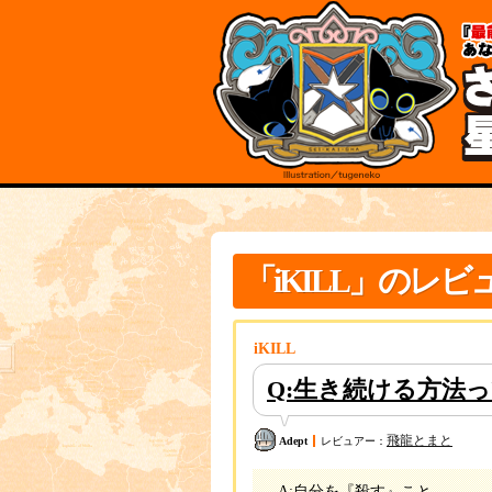
各
本
種
文
メ
の
ニ
先
ュ
頭
ー
規
へ
約
の
と
移
ポ
動
リ
リ
シ
ン
ー
ク
こ
本
こ
文
「iKILL」のレビ
か
は
ら
こ
本
こ
文
ま
で
で
す。
で
iKILL
す。
Q:生き続ける方法
飛龍とまと
Adept
レビュアー：
A:自分を『殺す』こと。