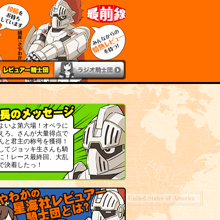
よいよ第六場！オペラに
えろ。さんが大量得点で
んと君主の称号を獲得！
してジョッキ生さんも騎
に！レース最終回、大乱
で決着したっ！