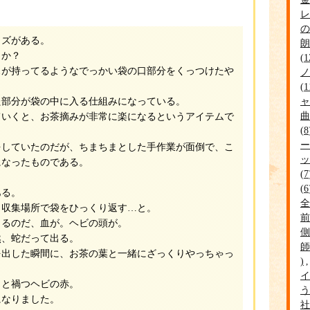
レ
の
ズがある。
朗
うか？
1
スが持ってるようなでっかい袋の口部分をくっつけたや
ノ
1
ャ
部分が袋の中に入る仕組みになっている。
曲
ていくと、お茶摘みが非常に楽になるというアイテムで
8
ー
をしていたのだが、ちまちまとした手作業が面倒で、こ
ッ
になったものである。
7
6
ある。
全
収集場所で袋をひっくり返す…と。
前
くるのだ、血が。ヘビの頭が。
側
、蛇だって出る。
師
を出した瞬間に、お茶の葉と一緒にざっくりやっちゃっ
イ
と禍つヘビの赤。
う
になりました。
社