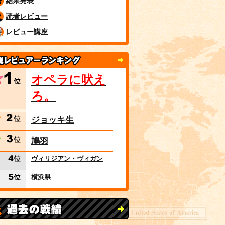
結果発表
読者レビュー
レビュー講座
オペラに吠え
ろ。
ジョッキ生
鳩羽
ヴィリジアン・ヴィガン
横浜県