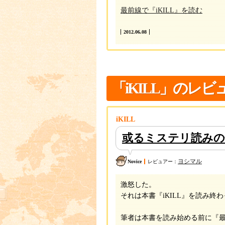
最前線で『iKILL』を読む
2012.06.08
「iKILL」のレビ
iKILL
或るミステリ読みの
ヨシマル
Novice
レビュアー：
激怒した。
それは本書『iKILL』を読み終
筆者は本書を読み始める前に『