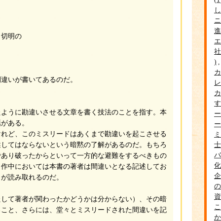
し
ニ
進
田切明の
エ
社
カ
間違いが書いてあるのだ。
レ
カ
す
たように勘違いさせる文章を書く技法のことを指す。本
ー
話がある。
ー
けれど、このミスリードはあくまで勘違いを起こさせる
ミ
士
述してはならないという暗黙の了解があるのだ。もちろ
バ
であり破ったからといって一方的な避難をするべきもの
化
、作中においては本書の著者は間違いとなる記述してお
企
とが読み取れるのだ。
の
資
たして著者が関わったかどうかは分からない）、その暗
こ
ること、さらには、堂々とミスリードされた間違いを記
か
。