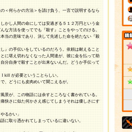
の＜何らかの方法＞を請け負う、一言で説明するなら
しかし人間の命にしては安過ぎる５１２万円という金
どんな方法を使ってでも『殺す』ことをやってのける。
本当の意味であり、決して先述した命を絶たない『殺
し』の手伝いをしているのだろう。依頼は耐えること
ことに堪え切れなくなった人間達が、彼に金を払って助
、自分自身で殺すことが出来ないんだ。どうか手伝って
kill が必要ということらしい。
で、どうにも皮肉めいて聞こえるが。
風景が、この物語には余すところなく書かれている。
痛快さに似た何かさえ感じてしまうそれは優しさにす
りやるかい」
語に取り憑かれてしまっているに違いない。