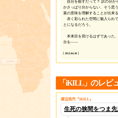
自分を殺すだって？ 訳の分か
かさっぱり分からない、そう思
葉の意味を理解することが出来
赤く彩られた空間に魅入られて
とになるだろう。
本来目を背けるはずであった、
分を――
2013.04.30
「iKILL」のレビ
渡辺浩弐『iKILL』
生死の狭間をつま先