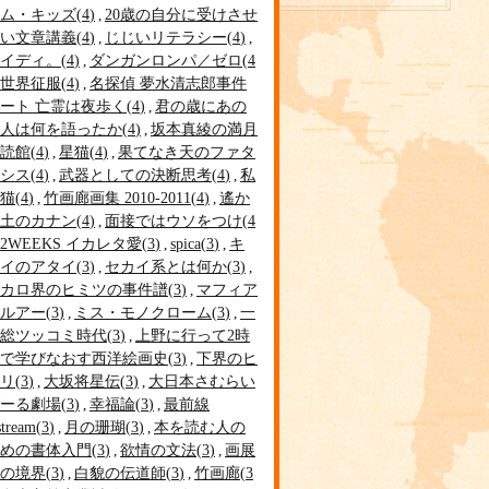
ム・キッズ
4
20歳の自分に受けさせ
い文章講義
4
じじいリテラシー
4
イディ。
4
ダンガンロンパ／ゼロ
4
世界征服
4
名探偵 夢水清志郎事件
ート 亡霊は夜歩く
4
君の歳にあの
人は何を語ったか
4
坂本真綾の満月
読館
4
星猫
4
果てなき天のファタ
シス
4
武器としての決断思考
4
私
猫
4
竹画廊画集 2010-2011
4
遙か
土のカナン
4
面接ではウソをつけ
4
2WEEKS イカレタ愛
3
spica
3
キ
イのアタイ
3
セカイ系とは何か
3
カロ界のヒミツの事件譜
3
マフィア
ルアー
3
ミス・モノクローム
3
一
総ツッコミ時代
3
上野に行って2時
で学びなおす西洋絵画史
3
下界のヒ
リ
3
大坂将星伝
3
大日本さむらい
ーる劇場
3
幸福論
3
最前線
tream
3
月の珊瑚
3
本を読む人の
めの書体入門
3
欲情の文法
3
画展
の境界
3
白貌の伝道師
3
竹画廊
3