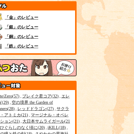
「金」のレビュー
「銀」のレビュー
「銅」のレビュー
「鉄」のレビュー
te/Zero
57
ブレイク君コア
32
エレ
Y
29
空の境界 the Garden of
nners
28
レッドドラゴン
27
サクラ
・アトミカ
21
マージナル・オペレ
ション
21
大日本サムライガール
21
ひぐらしのなく頃に
20
iKILL
18
の瞳と鉄の剣
18
さやわかの星海社