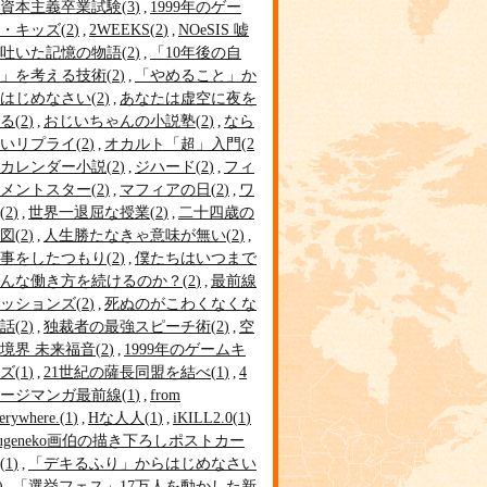
資本主義卒業試験
3
1999年のゲー
・キッズ
2
2WEEKS
2
NOeSIS 嘘
吐いた記憶の物語
2
「10年後の自
」を考える技術
2
「やめること」か
はじめなさい
2
あなたは虚空に夜を
る
2
おじいちゃんの小説塾
2
なら
いリプライ
2
オカルト「超」入門
2
カレンダー小説
2
ジハード
2
フィ
メントスター
2
マフィアの日
2
ワ
2
世界一退屈な授業
2
二十四歳の
図
2
人生勝たなきゃ意味が無い
2
事をしたつもり
2
僕たちはいつまで
んな働き方を続けるのか？
2
最前線
ッションズ
2
死ぬのがこわくなくな
話
2
独裁者の最強スピーチ術
2
空
境界 未来福音
2
1999年のゲームキ
ズ
1
21世紀の薩長同盟を結べ
1
4
ージマンガ最前線
1
from
erywhere.
1
Hな人人
1
iKILL2.0
1
tugeneko画伯の描き下ろしポストカー
1
「デキるふり」からはじめなさい
「選挙フェス」17万人を動かした新