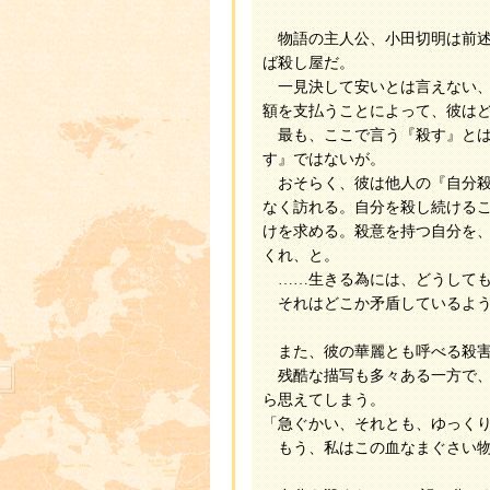
物語の主人公、小田切明は前述
ば殺し屋だ。
一見決して安いとは言えない、
額を支払うことによって、彼は
最も、ここで言う『殺す』とは
す』ではないが。
おそらく、彼は他人の『自分殺
なく訪れる。自分を殺し続ける
けを求める。殺意を持つ自分を
くれ、と。
……生きる為には、どうしても I 
それはどこか矛盾しているよう
また、彼の華麗とも呼べる殺害
残酷な描写も多々ある一方で、
ら思えてしまう。
「急ぐかい、それとも、ゆっく
もう、私はこの血なまぐさい物