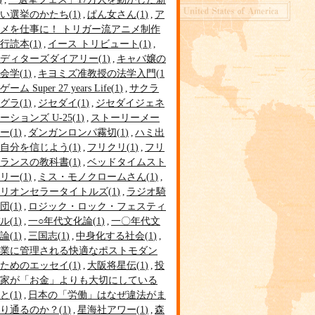
い選挙のかたち
1
ぱん女さん
1
ア
メを仕事に！ トリガー流アニメ制作
行読本
1
イース トリビュート
1
ディターズダイアリー
1
キャバ嬢の
会学
1
キヨミズ准教授の法学入門
1
ゲーム Super 27 years Life
1
サクラ
グラ
1
ジセダイ
1
ジセダイジェネ
ーションズ U-25
1
ストーリーメー
ー
1
ダンガンロンパ霧切
1
ハミ出
自分を信じよう
1
フリクリ
1
フリ
ランスの教科書
1
ベッドタイムスト
リー
1
ミス・モノクロームさん
1
リオンセラータイトルズ
1
ラジオ騎
団
1
ロジック・ロック・フェスティ
ル
1
一○年代文化論
1
一〇年代文
論
1
三国志
1
中身化する社会
1
業に管理される快適なポストモダン
ためのエッセイ
1
大阪将星伝
1
投
家が「お金」よりも大切にしている
と
1
日本の「労働」はなぜ違法がま
り通るのか？
1
星海社アワー
1
森