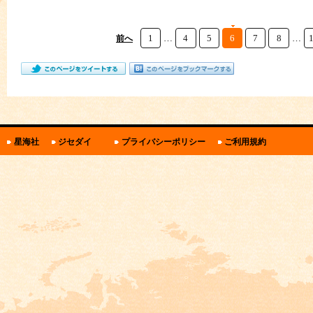
1
…
4
5
6
7
8
…
前へ
関
星海社
ジセダイ
プライバシーポリシー
ご利用規約
連
リ
ン
ク・
規
約
と
ポ
リ
シ
ー