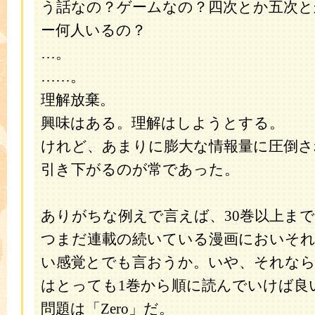
う話なの？ゲームなの？四次とか五次と
ー何人いるの？
…。
……。
理解放棄。
興味はある。理解はしようとする。
けれど、あまりに膨大な情報量に圧倒
引き下がるのが常であった。
ありがちな例えで言えば、30巻以上ま
つまだ連載の続いている漫画においそ
い感覚とでも言おうか。いや、それな
はとっても1巻から順に読んでいけば良
問題は「Zero」だ。