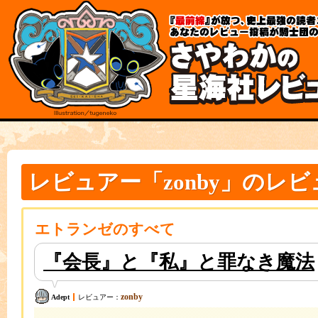
各
本
種
文
メ
の
ニ
先
ュ
頭
ー
規
へ
約
の
と
移
ポ
動
リ
リ
シ
ン
ー
ク
こ
本
こ
文
レビュアー「zonby」のレビ
か
は
ら
こ
本
こ
文
ま
で
で
す。
で
エトランゼのすべて
す。
『会長』と『私』と罪なき魔法
zonby
Adept
レビュアー：