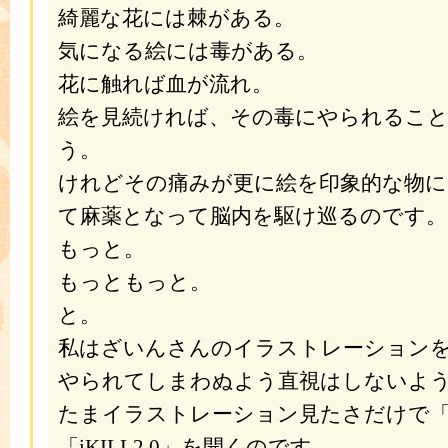
綺麗な花には棘がある。
気になる絵には毒がある。
花に触れば血が流れ。
絵を見続ければ、その毒にやられるこ
う。
けれどその痛みが更に絵を印象的な物に
て麻薬となって脳内を駆け巡るのです。
もっと。
もっともっと。
と。
私はざいんさんのイラストレーション
やられてしまわぬよう直視はしないよ
たまイラストレーション見たさだけで「iK
「iKILL2.0」を開くのです。