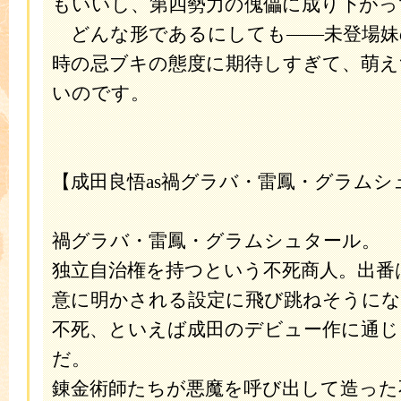
もいいし、第四勢力の傀儡に成り下がっ
どんな形であるにしても――未登場妹
時の忌ブキの態度に期待しすぎて、萌
いのです。
【成田良悟as禍グラバ・雷鳳・グラムシ
禍グラバ・雷鳳・グラムシュタール。
独立自治権を持つという不死商人。出番
意に明かされる設定に飛び跳ねそうにな
不死、といえば成田のデビュー作に通じ
だ。
錬金術師たちが悪魔を呼び出して造った