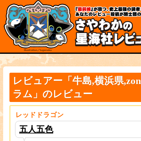
各
本
種
文
メ
の
ニ
先
ュ
頭
ー
規
へ
約
の
と
移
ポ
動
リ
リ
シ
ン
ー
ク
こ
本
こ
文
レビュアー「牛島,横浜県,zon
か
は
ら
こ
本
こ
ラム」のレビュー
文
ま
で
で
す。
で
す。
レッドドラゴン
五人五色