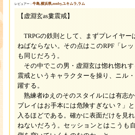
牛島,横浜県,zonby,ユキムラ,ラム
レビュアー：
【虚淵玄as婁震戒】
TRPGの鉄則として、まずプレイヤー
ねばならない。その点はこのRPF「レ
も同じだろう。
その中でこの男・虚淵玄は惚れ惚れす
震戒というキャラクターを操り、ニル
躍する。
熟練者ゆえのそのスタイルには有志か
プレイはお手本には危険すぎない？」
入るほどである。確かに表面だけを見
ねないだろう。セッションとはこうも