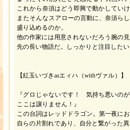
これから奈須はどう即興で動かしてい
またそんなスアローの言動に、奈須ら
盛り込めるのか。
他の作家には用意されないだろう腕の見
先の長い物語だ。しっかりと注目したい
【紅玉いづきasエィハ（withヴァル）】
『グロじゃないです！ 気持ち悪いのが
ここは譲りません！』
この台詞はレッドドラゴン。第一夜に
自らの片割れであり、自分と繋がった異