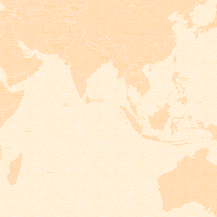
リ
シ
ー