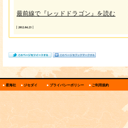
最前線で『レッドドラゴン』を読む
2012.04.23
関
星海社
ジセダイ
プライバシーポリシー
ご利用規約
連
リ
ン
ク・
規
約
と
ポ