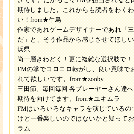
きです。だからこそFMを担当されると
期待しました。これからも読者をわく
い！from★牛島
作家であれゲームデザイナーであれ「三
だ」と、そう作品から感じさせてほしいで
浜県
尚一層きわどく！更に複雑な選択肢で！
FMの掌でコロコロ転がし、良い意味で
れて欲しいです。from★zonby
三田節、毎回毎回 各プレーヤーさん達
期待を向けてます。from★ユキムラ
FMはいろいろなキャラを演じているの
けど一番楽しいのではないかと疑っており
ラム