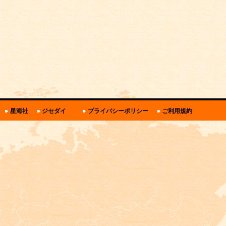
関
星海社
ジセダイ
プライバシーポリシー
ご利用規約
連
リ
ン
ク・
規
約
と
ポ
リ
シ
ー