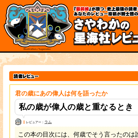
各
本
種
文
メ
の
ニ
先
ュ
頭
ー
規
へ
約
の
と
移
ポ
動
リ
リ
シ
ン
ー
ク
こ
本
こ
文
か
は
ら
こ
本
こ
文
ま
君の歳にあの偉人は何を語ったか
で
で
す。
で
す。
私の歳が偉人の歳と重なるとき
ラム
レビュアー：
この本の目次には、何歳でそう言ったのは