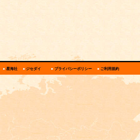
関
星海社
ジセダイ
プライバシーポリシー
ご利用規約
連
リ
ン
ク・
規
約
と
ポ
リ
シ
ー