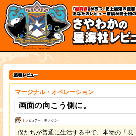
各
本
種
文
メ
の
ニ
先
ュ
頭
ー
規
へ
約
の
と
移
ポ
動
リ
リ
シ
ン
ー
ク
こ
本
こ
文
か
は
ら
こ
本
こ
文
ま
マージナル・オペレーション
で
で
す。
で
す。
画面の向こう側に。
キノケン
レビュアー：
僕たちが普通に生活する中で、本物の「現