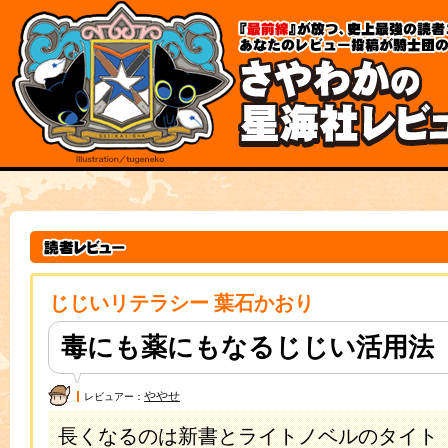
各
本
種
文
メ
の
ニ
先
ュ
頭
ー
規
へ
約
の
と
移
ポ
動
リ
リ
シ
ン
ー
ク
こ
本
こ
文
か
は
ら
こ
本
こ
文
ま
じじいリテラシー 葉石かおり
で
で
す。
で
す。
毒にも薬にもなるじじい活用法
ややせ
レビュアー：
長くなるのは新書とライトノベルのタイト