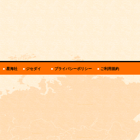
関
星海社
ジセダイ
プライバシーポリシー
ご利用規約
連
リ
ン
ク・
規
約
と
ポ
リ
シ
ー