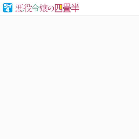
婚約破棄さ
れる！異