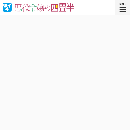
婚約破棄された悪役令嬢が“やけくそ魔術”で四畳半の和室を
召喚⁉︎現代の日本で癒される！異世界転移コメディ！
『悪役令嬢の四畳半 ４』
コミックス4巻、好評発売中！