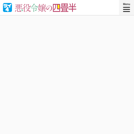
婚約破棄された悪役令嬢が“やけくそ魔術”で四畳半の和室を
召喚⁉︎現代の日本で癒される！異世界転移コメディ！
『悪役令嬢の四畳半 ４』
コミックス4巻、好評発売中！