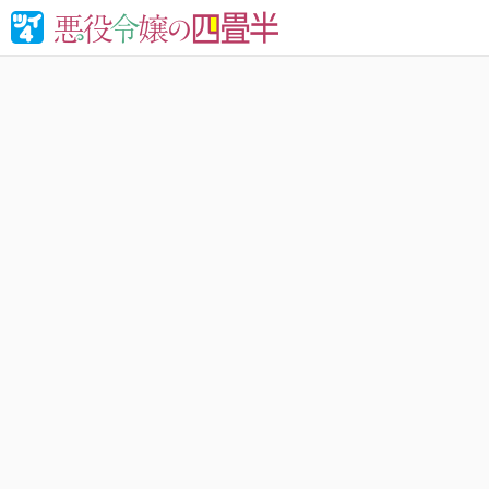
婚約破棄さ
れる！異