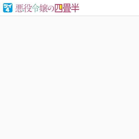
婚約破棄さ
れる！異