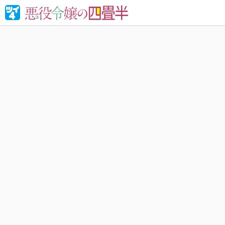
婚約破棄さ
れる！異