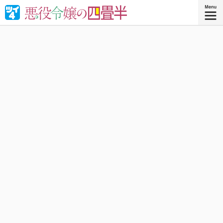
婚約破棄された悪役令嬢が“やけくそ魔術”で四畳半の和室を
召喚⁉︎現代の日本で癒される！異世界転移コメディ！
『悪役令嬢の四畳半 ４』
コミックス4巻、好評発売中！