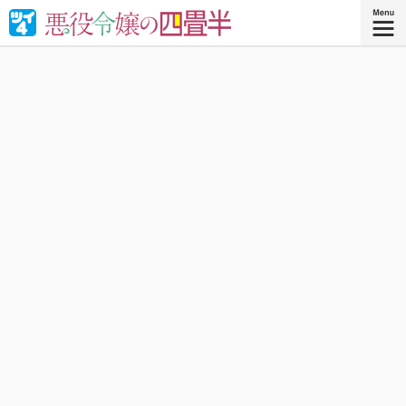
婚約破棄された悪役令嬢が“やけくそ魔術”で四畳半の和室を
召喚⁉︎現代の日本で癒される！異世界転移コメディ！
『悪役令嬢の四畳半 ４』
コミックス4巻、好評発売中！