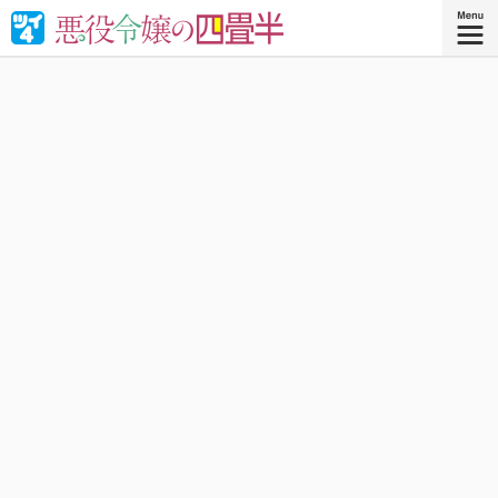
婚約破棄された悪役令嬢が“やけくそ魔術”で四畳半の和室を
召喚⁉︎現代の日本で癒される！異世界転移コメディ！
『悪役令嬢の四畳半 ４』
コミックス4巻、好評発売中！