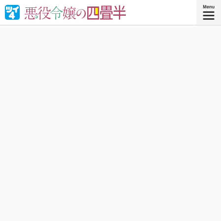
婚約破棄された悪役令嬢が“やけくそ魔術”で四畳半の和室を
召喚⁉︎現代の日本で癒される！異世界転移コメディ！
『悪役令嬢の四畳半 ４』
コミックス4巻、好評発売中！