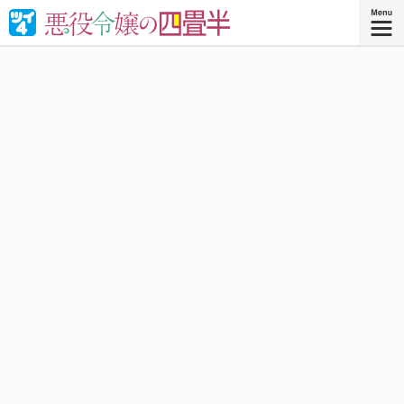
婚約破棄された悪役令嬢が“やけくそ魔術”で四畳半の和室を
召喚⁉︎現代の日本で癒される！異世界転移コメディ！
『悪役令嬢の四畳半 ４』
コミックス4巻、好評発売中！