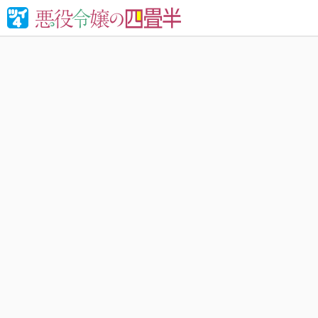
婚約破棄さ
れる！異