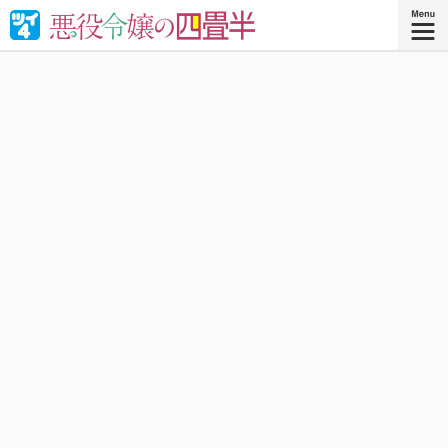
婚約破棄された悪役令嬢が“やけくそ魔術”で四畳半の和室を
召喚⁉︎現代の日本で癒される！異世界転移コメディ！
『悪役令嬢の四畳半 ４』
コミックス4巻、好評発売中！