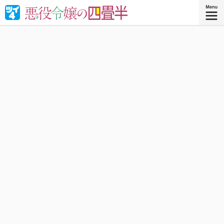
婚約破棄された悪役令嬢が“やけくそ魔術”で四畳半の和室を
召喚⁉︎現代の日本で癒される！異世界転移コメディ！
『悪役令嬢の四畳半 ４』
コミックス4巻、好評発売中！