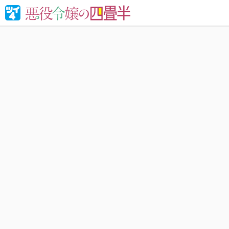
婚約破棄さ
れる！異