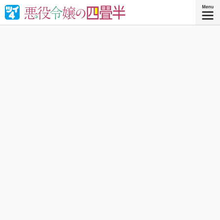
婚約破棄された悪役令嬢が“やけくそ魔術”で四畳半の和室を
召喚⁉︎現代の日本で癒される！異世界転移コメディ！
『悪役令嬢の四畳半 ４』
コミックス4巻、好評発売中！