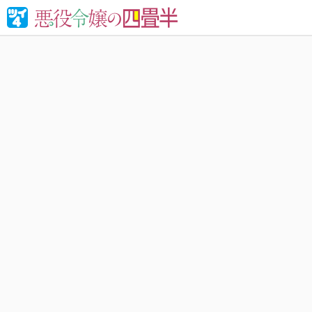
婚約破棄さ
れる！異