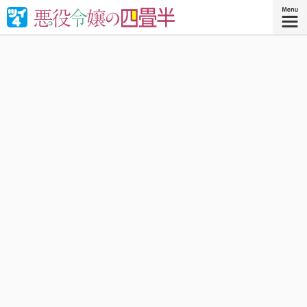
婚約破棄された悪役令嬢が“やけくそ魔術”で四畳半の和室を
召喚⁉︎現代の日本で癒される！異世界転移コメディ！
『悪役令嬢の四畳半 ４』
コミックス4巻、好評発売中！