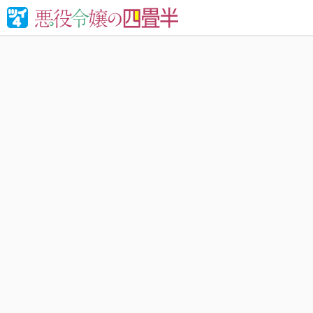
婚約破棄さ
れる！異