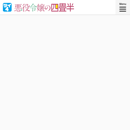
婚約破棄された悪役令嬢が“やけくそ魔術”で四畳半の和室を
召喚⁉︎現代の日本で癒される！異世界転移コメディ！
『悪役令嬢の四畳半 ４』
コミックス4巻、好評発売中！