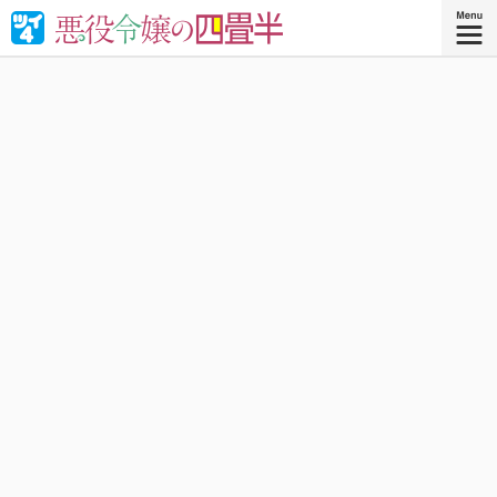
婚約破棄された悪役令嬢が“やけくそ魔術”で四畳半の和室を
召喚⁉︎現代の日本で癒される！異世界転移コメディ！
『悪役令嬢の四畳半 ４』
コミックス4巻、好評発売中！