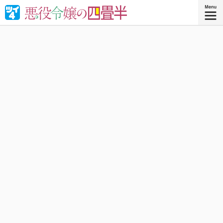
婚約破棄された悪役令嬢が“やけくそ魔術”で四畳半の和室を
召喚⁉︎現代の日本で癒される！異世界転移コメディ！
『悪役令嬢の四畳半 ４』
コミックス4巻、好評発売中！