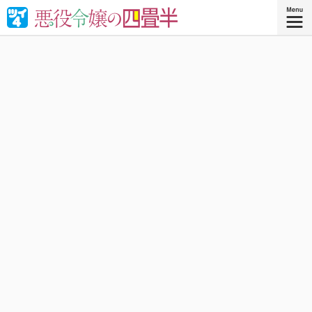
婚約破棄された悪役令嬢が“やけくそ魔術”で四畳半の和室を
召喚⁉︎現代の日本で癒される！異世界転移コメディ！
『悪役令嬢の四畳半 ４』
コミックス4巻、好評発売中！