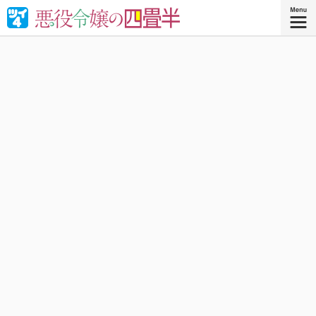
婚約破棄された悪役令嬢が“やけくそ魔術”で四畳半の和室を
召喚⁉︎現代の日本で癒される！異世界転移コメディ！
『悪役令嬢の四畳半 ４』
コミックス4巻、好評発売中！