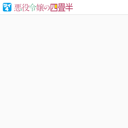
婚約破棄さ
れる！異