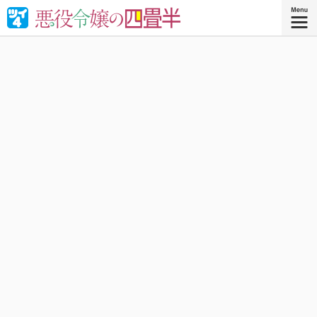
婚約破棄された悪役令嬢が“やけくそ魔術”で四畳半の和室を
召喚⁉︎現代の日本で癒される！異世界転移コメディ！
『悪役令嬢の四畳半 ４』
コミックス4巻、好評発売中！