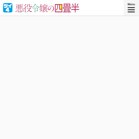
婚約破棄された悪役令嬢が“やけくそ魔術”で四畳半の和室を
召喚⁉︎現代の日本で癒される！異世界転移コメディ！
『悪役令嬢の四畳半 ４』
コミックス4巻、好評発売中！