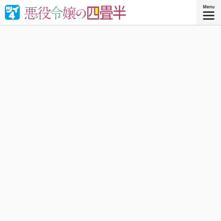
婚約破棄された悪役令嬢が“やけくそ魔術”で四畳半の和室を
召喚⁉︎現代の日本で癒される！異世界転移コメディ！
『悪役令嬢の四畳半 ４』
コミックス4巻、好評発売中！