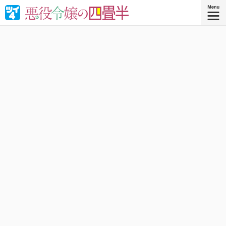
婚約破棄された悪役令嬢が“やけくそ魔術”で四畳半の和室を
召喚⁉︎現代の日本で癒される！異世界転移コメディ！
『悪役令嬢の四畳半 ４』
コミックス4巻、好評発売中！