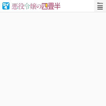
婚約破棄された悪役令嬢が“やけくそ魔術”で四畳半の和室を
召喚⁉︎現代の日本で癒される！異世界転移コメディ！
『悪役令嬢の四畳半 ４』
コミックス4巻、好評発売中！