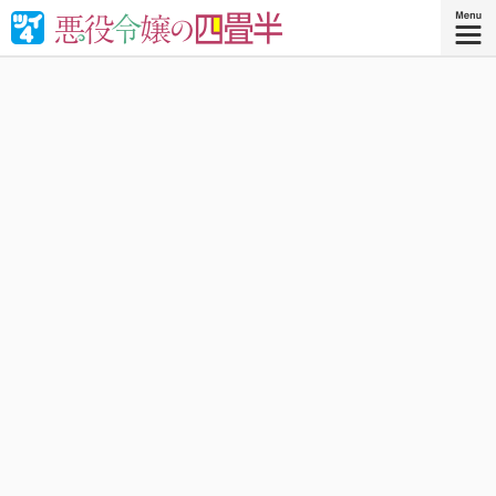
婚約破棄された悪役令嬢が“やけくそ魔術”で四畳半の和室を
召喚⁉︎現代の日本で癒される！異世界転移コメディ！
『悪役令嬢の四畳半 ４』
コミックス4巻、好評発売中！