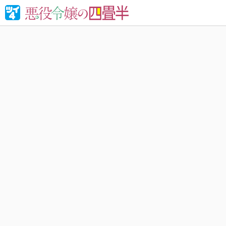
婚約破棄さ
れる！異