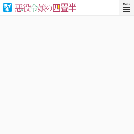
婚約破棄された悪役令嬢が“やけくそ魔術”で四畳半の和室を
召喚⁉︎現代の日本で癒される！異世界転移コメディ！
『悪役令嬢の四畳半 ４』
コミックス4巻、好評発売中！