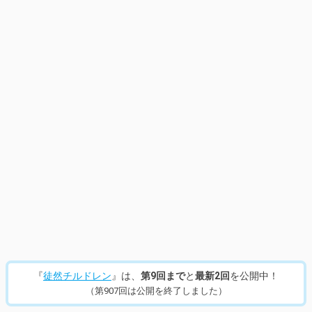
『
徒然チルドレン
』は、
第9回まで
と
最新2回
を公開中！
（第907回は公開を終了しました）