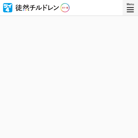
忘れられない青春がもう一度色づいたｰｰ若林稔弥の青春ラ
ブコメ４コマの傑作『徒然チルドレン』が全ページ・フル
カラー版で登場！
『徒然チルドレン カラー版 ８』
コミックス8巻、好評発売中！