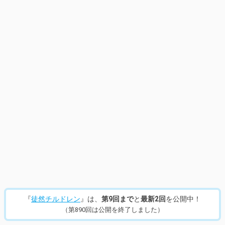
『
徒然チルドレン
』は、
第9回まで
と
最新2回
を公開中！
（第890回は公開を終了しました）