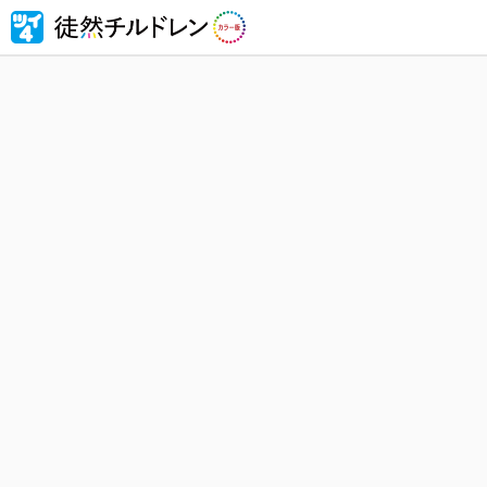
忘れられ
然チルド