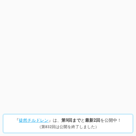
『
徒然チルドレン
』は、
第9回まで
と
最新2回
を公開中！
（第832回は公開を終了しました）