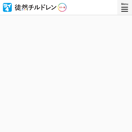
忘れられない青春がもう一度色づいたｰｰ若林稔弥の青春ラ
ブコメ４コマの傑作『徒然チルドレン』が全ページ・フル
カラー版で登場！
『徒然チルドレン カラー版 ８』
コミックス8巻、8月8日発売！