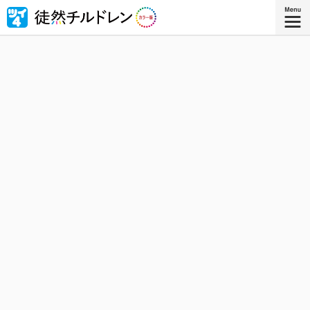
忘れられない青春がもう一度色づいたｰｰ若林稔弥の青春ラ
ブコメ４コマの傑作『徒然チルドレン』が全ページ・フル
カラー版で登場！
『徒然チルドレン カラー版 ８』
コミックス8巻、8月8日発売！