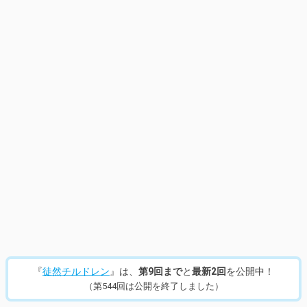
『
徒然チルドレン
』は、
第9回まで
と
最新2回
を公開中！
（第544回は公開を終了しました）