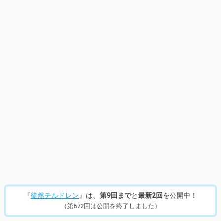
『
徒然チルドレン
』は、
第9回まで
と
最新2回
を公開中！
（第672回は公開を終了しました）