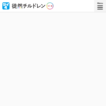
忘れられない青春がもう一度色づいたｰｰ若林稔弥の青春ラ
ブコメ４コマの傑作『徒然チルドレン』が全ページ・フル
カラー版で登場！
『徒然チルドレン カラー版 ８』
コミックス8巻、8月8日発売！