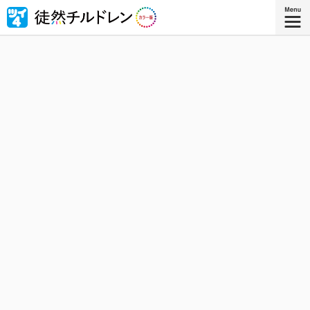
忘れられない青春がもう一度色づいたｰｰ若林稔弥の青春ラ
ブコメ４コマの傑作『徒然チルドレン』が全ページ・フル
カラー版で登場！
『徒然チルドレン カラー版 ８』
コミックス8巻、8月8日発売！