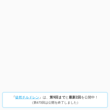
『
徒然チルドレン
』は、
第9回まで
と
最新2回
を公開中！
（第673回は公開を終了しました）