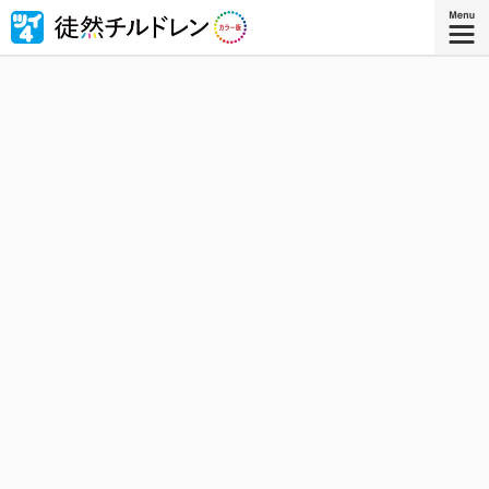
忘れられない青春がもう一度色づいたｰｰ若林稔弥の青春ラ
ブコメ４コマの傑作『徒然チルドレン』が全ページ・フル
カラー版で登場！
『徒然チルドレン カラー版 ８』
コミックス8巻、8月8日発売！