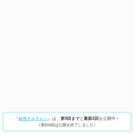
『
徒然チルドレン
』は、
第9回まで
と
最新2回
を公開中！
（第836回は公開を終了しました）