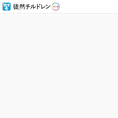
忘れられ
然チルド