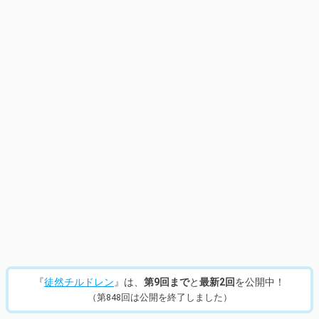
『
徒然チルドレン
』は、
第9回まで
と
最新2回
を公開中！
（第848回は公開を終了しました）