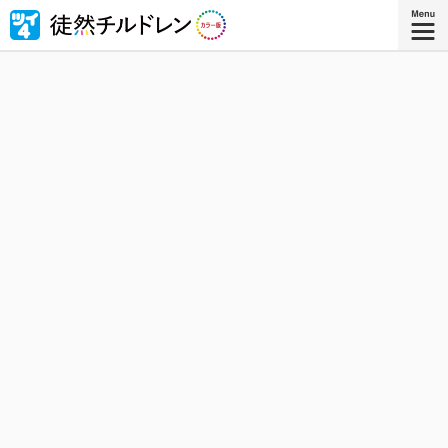
忘れられない青春がもう一度色づいたｰｰ若林稔弥の青春ラ
ブコメ４コマの傑作『徒然チルドレン』が全ページ・フル
カラー版で登場！
『徒然チルドレン カラー版 ８』
コミックス8巻、8月8日発売！