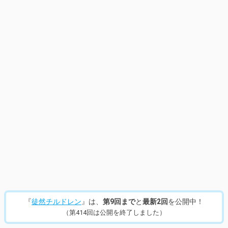
『
徒然チルドレン
』は、
第9回まで
と
最新2回
を公開中！
（第414回は公開を終了しました）