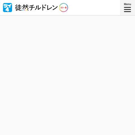
忘れられない青春がもう一度色づいたｰｰ若林稔弥の青春ラ
ブコメ４コマの傑作『徒然チルドレン』が全ページ・フル
カラー版で登場！
『徒然チルドレン カラー版 ８』
コミックス8巻、8月8日発売！